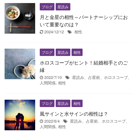
ブログ
星読み
月と金星の相性～パートナーシップにお
いて重要なのは？
2024/12/12
相性
ブログ
星読み
相性
ホロスコープがヒント！結婚相手とのご
縁
2022/7/10
星読み、占星術、ホロスコープ、
人間関係
,
相性
ブログ
星読み
相性
風サインと水サインの相性は？
2022/6/4
星読み、占星術、ホロスコープ、
人間関係
,
相性