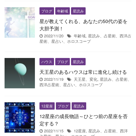
ブログ
年齢域
星読み
星が教えてくれる、あなたの50代の姿を
大胆予測！
2022/11/20
年齢域
,
星読み、占星術、西洋占
星術、星占い、ホロスコープ
ハウス
ブログ
星読み
天王星のあるハウスは常に進化し続ける
2022/11/19
天王星、変化
,
星読み、占星術、
西洋占星術、星占い、ホロスコープ
12星座
ブログ
星読み
12星座の成長物語～ひとつ前の星座を否
定する？
2022/11/15
12星座
,
星読み、占星術、西洋