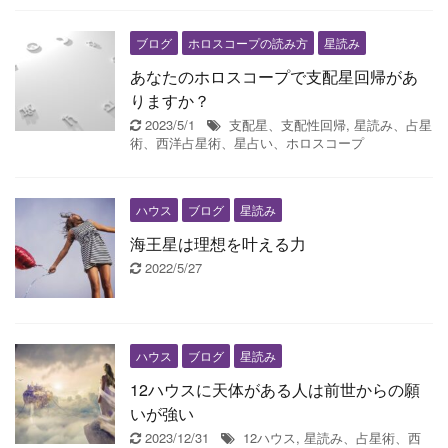
ブログ
ホロスコープの読み方
星読み
あなたのホロスコープで支配星回帰があ
りますか？
2023/5/1
支配星、支配性回帰
,
星読み、占星
術、西洋占星術、星占い、ホロスコープ
ハウス
ブログ
星読み
海王星は理想を叶える力
2022/5/27
ハウス
ブログ
星読み
12ハウスに天体がある人は前世からの願
いが強い
2023/12/31
12ハウス
,
星読み、占星術、西