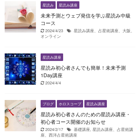
星読み
星読み講座
未来予測とウェブ発信を学ぶ星読み中級
コース
2024/4/23
星読み講座、占星術講座、大阪、
オンライン
星読み講座
星読み初心者さんでも簡単！未来予測
1Day講座
2024/4/4
ブログ
ホロスコープ
星読み講座
星読み初心者さんのための星読み講座・
初心者コース開催のお知らせ
2024/2/17
基礎講座
,
星読み講座、占星術講
座、西洋占星術講座