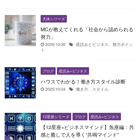
天体シリーズ
MCが教えてくれる「社会から認められる
努力」
2025/10/26
星読みとビジネス、努力ポイン
ト
ブログ
星読み×ビジネス
ハウスでわかる！働き方スタイル診断
2025/10/24
働き方、スタイル
12星座シリーズ
ブログ
星読み×ビジネス
【12星座×ビジネスマインド】魚座編：共
感と癒しで人を導く“共鳴マインド”