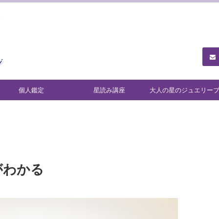
ュ
個人鑑定
星読み講座
大人の星のジュエリー
ンド「Ariadne」
がわかる