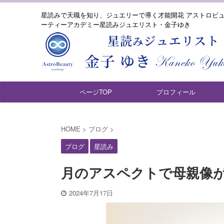
星読みで天職を知り、ジュエリーで導く才能開花 アストロビ
ーティーアカデミー星読みジュエリスト・金子ゆき
ページTOP
プロフィール
HOME
>
ブログ
>
ブログ
星読み
月のアスペクトで母親像
2024年7月17日