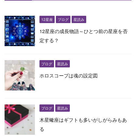
12星座
ブログ
星読み
12星座の成長物語～ひとつ前の星座を否
定する？
ブログ
星読み
ホロスコープは魂の設定図
ブログ
星読み
木星蠍座はギフトも多いがしがらみもあ
る