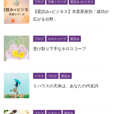
ブログ
天体シリーズ
星読み×ビジネス
【星読み×ビジネス】木星星座別「成功が
広がる分野」
ブログ
ホロスコープ
星読み
受け取り下手なホロスコープ
ハウス
ブログ
星読み
１ハウスの天体は、あなたの代名詞
ブログ
リターン
星読み