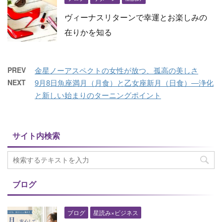
ヴィーナスリターンで幸運とお楽しみの
在りかを知る
PREV
金星ノーアスペクトの女性が放つ、孤高の美しさ
NEXT
9月8日魚座満月（月食）と乙女座新月（日食）―浄化
と新しい始まりのターニングポイント
サイト内検索
ブログ
ブログ
星読み×ビジネス