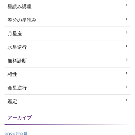
星読み講座
春分の星読み
月星座
水星逆行
無料診断
相性
金星逆行
鑑定
アーカイブ
2026年8月