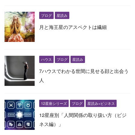
ブログ
星読み
月と海王星のアスペクトは繊細
ハウス
ブログ
星読み
7ハウスでわかる世間に見せる顔と出会う
人
12星座シリーズ
ブログ
星読み×ビジネス
12星座別「人間関係の取り扱い方（ビジ
ネス編）」