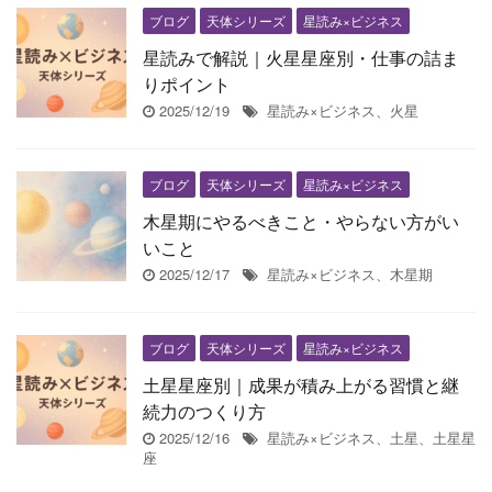
ブログ
天体シリーズ
星読み×ビジネス
星読みで解説｜火星星座別・仕事の詰ま
りポイント
2025/12/19
星読み×ビジネス、火星
ブログ
天体シリーズ
星読み×ビジネス
木星期にやるべきこと・やらない方がい
いこと
2025/12/17
星読み×ビジネス、木星期
ブログ
天体シリーズ
星読み×ビジネス
土星星座別｜成果が積み上がる習慣と継
続力のつくり方
2025/12/16
星読み×ビジネス、土星、土星星
座