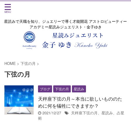
星読みで天職を知り、ジュエリーで導く才能開花 アストロビューティー
アカデミー星読みジュエリスト・金子ゆき
HOME
>
下弦の月
>
下弦の月
ブログ
下弦の月
星読み
天秤座下弦の月～本当に欲しいもののた
めに何を犠牲にできますか？
2021/12/27
天秤座下弦の月、星読み、占星
術