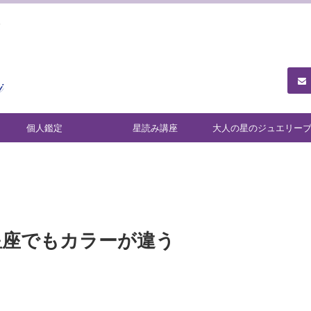
ュ
個人鑑定
星読み講座
大人の星のジュエリー
ンド「Ariadne」
星座でもカラーが違う