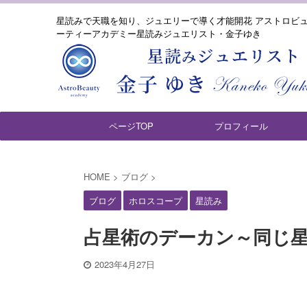
星読みで天職を知り、ジュエリーで導く才能開花 アストロビ
ーティーアカデミー星読みジュエリスト・金子ゆき
ページTOP
プロフィール
HOME
>
ブログ
>
ブログ
ホロスコープ
星読み
占星術のデーカン～同じ
2023年4月27日