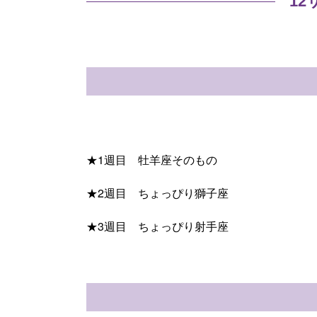
1
★1週目 牡羊座そのもの
★2週目 ちょっぴり獅子座
★3週目 ちょっぴり射手座