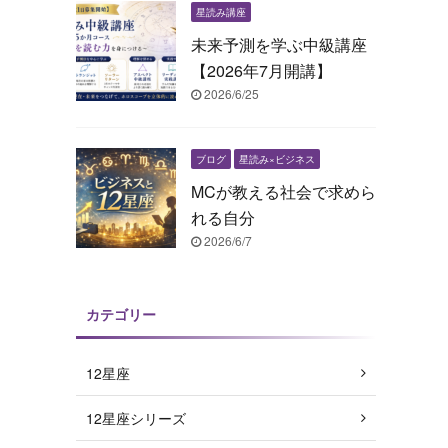
星読み講座
未来予測を学ぶ中級講座
【2026年7月開講】
2026/6/25
ブログ
星読み×ビジネス
MCが教える社会で求めら
れる自分
2026/6/7
カテゴリー
12星座
12星座シリーズ