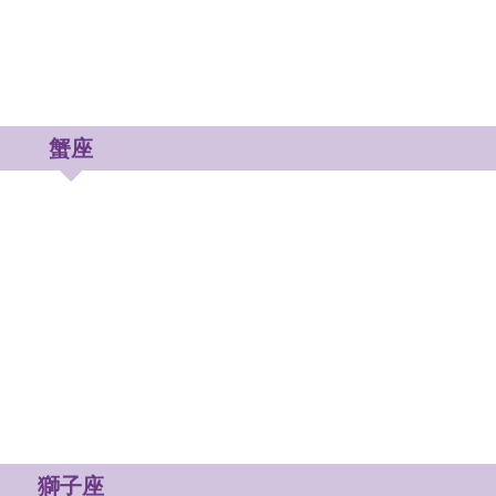
蟹座
獅子座