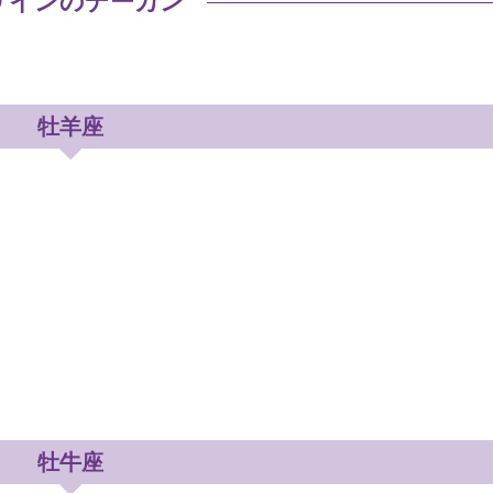
2サインのデーカン
牡羊座
牡牛座