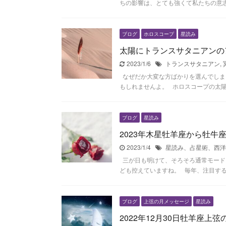
ちの影響は、とても強くて私たちの意志
ブログ
ホロスコープ
星読み
太陽にトランスサタニアンの
2023/1/6
トランスサタニアン
,
なぜだか大変な方ばかりを選んでしま
もしれませんよ。 ホロスコープの太陽は
ブログ
星読み
2023年木星牡羊座から牡牛
2023/1/4
星読み、占星術、西洋
三が日も明けて、そろそろ通常モードに
ども控えていますね。 毎年、注目するの
ブログ
上弦の月メッセージ
星読み
2022年12月30日牡羊座