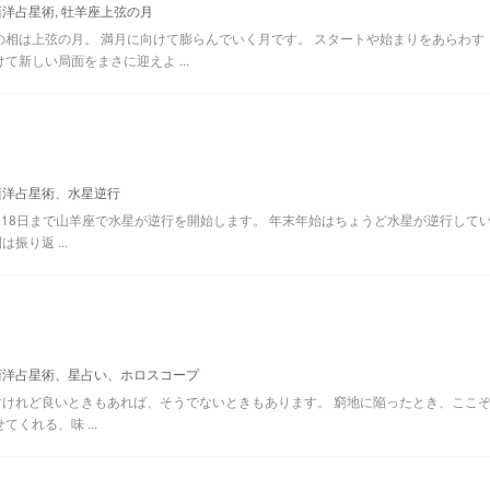
西洋占星術
,
牡羊座上弦の月
後の月の相は上弦の月。 満月に向けて膨らんでいく月です。 スタートや始まりをあらわす
新しい局面をまさに迎えよ ...
西洋占星術、水星逆行
23年1月18日まで山羊座で水星が逆行を開始します。 年末年始はちょうど水星が逆行して
り返 ...
西洋占星術、星占い、ホロスコープ
けれど良いときもあれば、そうでないときもあります。 窮地に陥ったとき、ここ
くれる、味 ...