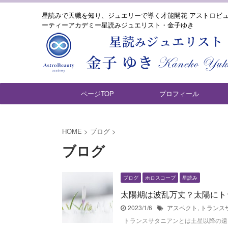
星読みで天職を知り、ジュエリーで導く才能開花 アストロビ
ーティーアカデミー星読みジュエリスト・金子ゆき
ページTOP
プロフィール
HOME
>
ブログ
>
ブログ
ブログ
ホロスコープ
星読み
太陽期は波乱万丈？太陽にト
2023/1/6
アスペクト
,
トランス
トランスサタニアンとは土星以降の遠