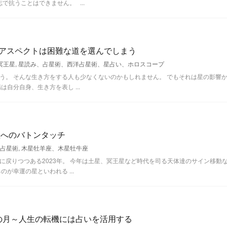
で抗うことはできません。 ...
アスペクトは困難な道を選んでしまう
冥王星
,
星読み、占星術、西洋占星術、星占い、ホロスコープ
う。 そんな生き方をする人も少なくないのかもしれません。 でもそれは星の影響
自分自身、生き方を表し ...
座へのバトンタッチ
占星術
,
木星牡羊座、木星牡牛座
戻りつつある2023年。 今年は土星、冥王星など時代を司る天体達のサイン移動
が幸運の星といわれる ...
上弦の月～人生の転機には占いを活用する