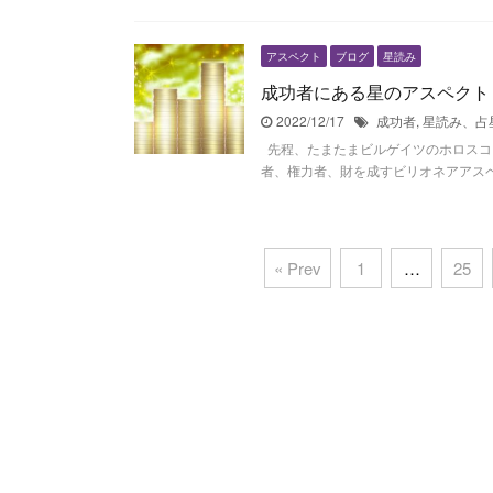
アスペクト
ブログ
星読み
成功者にある星のアスペクト
2022/12/17
成功者
,
星読み、占
先程、たまたまビルゲイツのホロスコ
者、権力者、財を成すビリオネアアスペク
« Prev
1
…
25