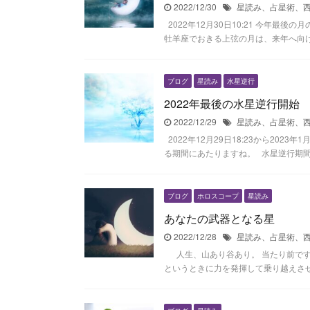
2022/12/30
星読み、占星術、
2022年12月30日10:21 今年最
牡羊座でおきる上弦の月は、来年へ向けて
ブログ
星読み
水星逆行
2022年最後の水星逆行開始
2022/12/29
星読み、占星術、
2022年12月29日18:23から20
る期間にあたりますね。 水星逆行期間は振
ブログ
ホロスコープ
星読み
あなたの武器となる星
2022/12/28
星読み、占星術、
人生、山あり谷あり。 当たり前です
というときに力を発揮して乗り越えさせて