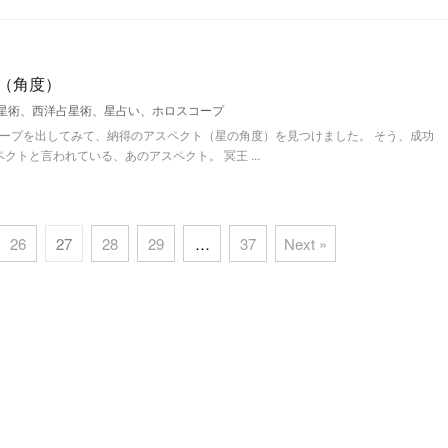
（角度）
星術、西洋占星術、星占い、ホロスコープ
ープを出してみて、納得のアスペクト（星の角度）を見つけました。 そう、成功
トと言われている、あのアスペクト。 冥王 ...
26
27
28
29
…
37
Next »