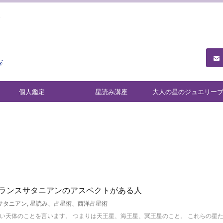
ュ
個人鑑定
星読み講座
大人の星のジュエリー
ンド「Ariadne」
ランスサタニアンのアスペクトがある人
サタニアン
,
星読み、占星術、西洋占星術
い天体のことを言います。 つまりは天王星、海王星、冥王星のこと。 これらの星