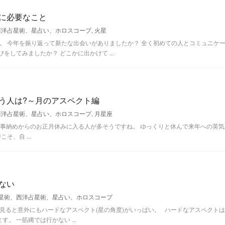
に必要なこと
西洋占星術、星占い、ホロスコープ
,
火星
。 今年を振り返って新たな出会いがありましたか？ 全く初めての人とコミュニケ
をしてみましたか？ どこかに出かけて ...
う人は?～月のアスペクト編
西洋占星術、星占い、ホロスコープ
,
月星座
仕事納めからのお正月休みに入る人が多そうですね。 ゆっくりと休んで来年への英気
、自 ...
ない
星術、西洋占星術、星占い、ホロスコープ
見ると意外にもハードなアスペクト(星の角度)がいっぱい。 ハードなアスペクトは
。 一筋縄では行かない ...