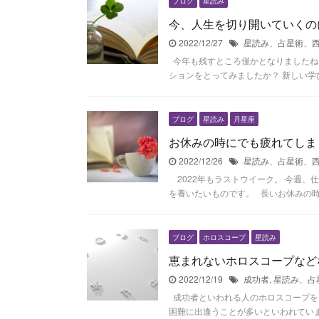
ブログ
星読み
今、人生を切り開いていくの
2022/12/27
星読み、占星術、
今年も残すところ僅かとなりましたね
ションをとってみましたか？ 新しい学び
ブログ
星読み
月星座
お休みの時にでも疲れてしま
2022/12/26
星読み、占星術、
2022年もラストウイーク。 今週、
を養いたいものです。 長いお休みの時こそ
ブログ
ホロスコープ
星読み
恵まれないホロスコープなど
2022/12/19
成功者
,
星読み、占
成功者といわれる人のホロスコープを
困難に出逢うことが多いといわれています