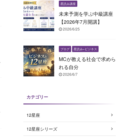
星読み講座
未来予測を学ぶ中級講座
【2026年7月開講】
2026/6/25
ブログ
星読み×ビジネス
MCが教える社会で求めら
い
れる自分
2026/6/7
カテゴリー
ぞ
12星座
12星座シリーズ