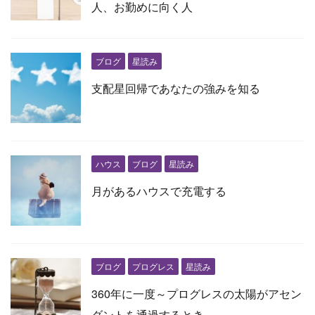
人、お勤めに向く人
ブログ
星読み
支配星回帰であなたの強みを知る
ハウス
ブログ
星読み
月があるハウスで充電する
ブログ
プログレス
星読み
360年に一度～プログレスの太陽がアセン
ダントを通過するとき