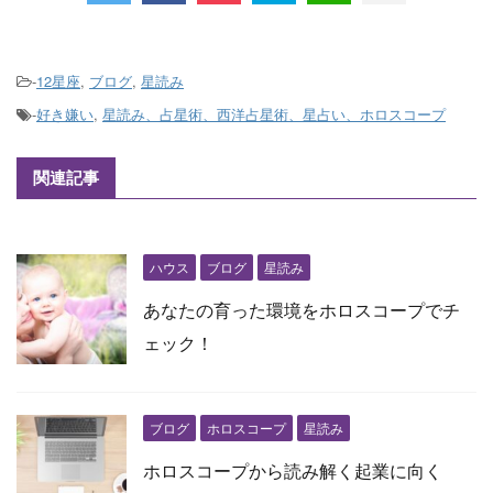
-
12星座
,
ブログ
,
星読み
-
好き嫌い
,
星読み、占星術、西洋占星術、星占い、ホロスコープ
関連記事
ハウス
ブログ
星読み
あなたの育った環境をホロスコープでチ
ェック！
ブログ
ホロスコープ
星読み
ホロスコープから読み解く起業に向く