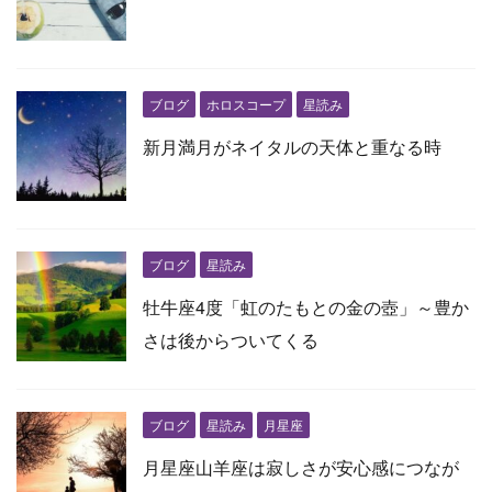
ブログ
ホロスコープ
星読み
新月満月がネイタルの天体と重なる時
ブログ
星読み
牡牛座4度「虹のたもとの金の壺」～豊か
さは後からついてくる
ブログ
星読み
月星座
月星座山羊座は寂しさが安心感につなが