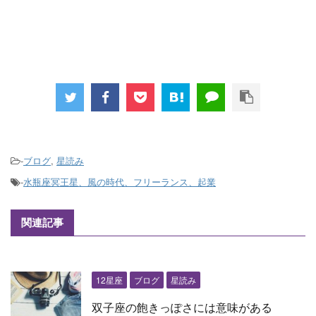
-
ブログ
,
星読み
-
水瓶座冥王星、風の時代、フリーランス、起業
関連記事
12星座
ブログ
星読み
双子座の飽きっぽさには意味がある