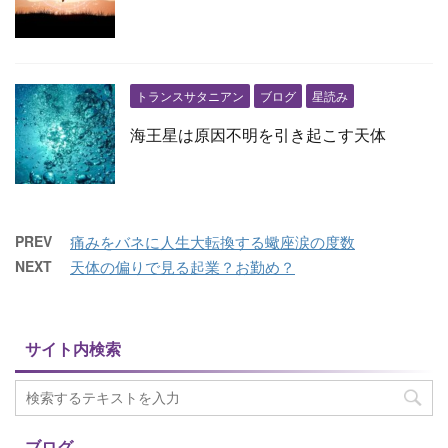
トランスサタニアン
ブログ
星読み
海王星は原因不明を引き起こす天体
PREV
痛みをバネに人生大転換する蠍座涙の度数
NEXT
天体の偏りで見る起業？お勤め？
サイト内検索
ブログ