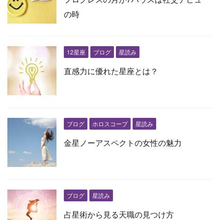
の時
12星座
ブログ
星読み
直感力に優れた星座とは？
ブログ
ホロスコープ
星読み
金星ノーアスペクトの女性の魅力
ブログ
星読み
占星術から見る天職の見つけ方